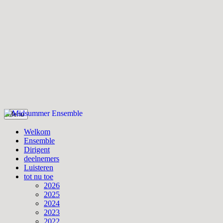
Skip
Menu
to
Midsummer Ensemble
Midsummer Ensemble
content
Welkom
Ensemble
Dirigent
deelnemers
Luisteren
tot nu toe
2026
2025
2024
2023
2022