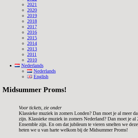
2021
2020
2019
2018
2017
2016
2015
2014
2013
2011
2010
Nederlands
Nederlands
English
Midsummer Proms!
Voor tickets, zie onder
Klassieke muziek in zomers Londen? Dan moet je al meer dan
zijn. Klassieke muziek in zomers Nederland? Dan moet je al
Ensemble zijn. En om dat jubileum te vieren smelten we deze t
heten we u van harte welkom bij de Midsummer Proms!