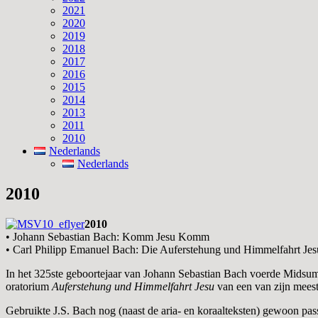
2021
2020
2019
2018
2017
2016
2015
2014
2013
2011
2010
Nederlands
Nederlands
2010
2010
• Johann Sebastian Bach: Komm Jesu Komm
• Carl Philipp Emanuel Bach: Die Auferstehung und Himmelfahrt Jes
In het 325ste geboortejaar van Johann Sebastian Bach voerde Midsum
oratorium
Auferstehung und Himmelfahrt Jesu
van een van zijn mees
Gebruikte J.S. Bach nog (naast de aria- en koraalteksten) gewoon pas