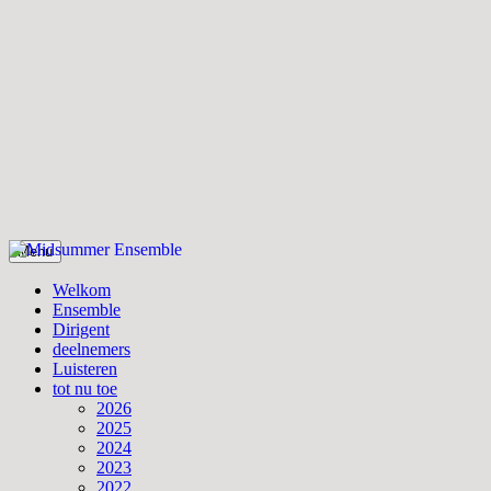
Skip
Menu
to
Midsummer Ensemble
Midsummer Ensemble
content
Welkom
Ensemble
Dirigent
deelnemers
Luisteren
tot nu toe
2026
2025
2024
2023
2022