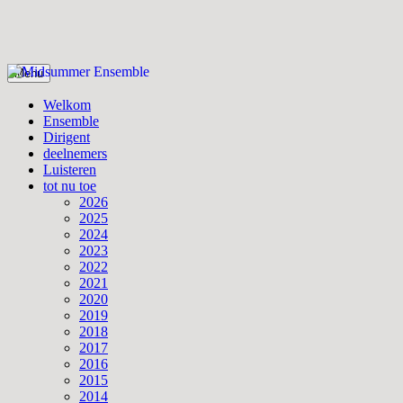
Skip
Menu
to
Midsummer Ensemble
Midsummer Ensemble
content
Welkom
Ensemble
Dirigent
deelnemers
Luisteren
tot nu toe
2026
2025
2024
2023
2022
2021
2020
2019
2018
2017
2016
2015
2014