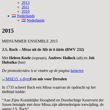
2013
2011
2010
Nederlands
Nederlands
2015
MIDSUMMER ENSEMBLE 2015
J.S. Bach –
Missa
uit de
Mis in b klein
(BWV 232)
Met
Heleen Koele
(sopraan),
Andrew Hallock
(alt) en
Job
Hubatka
(bas)
De promotievideo is te vinden op de pagina
luisteren
Een mis voor Dresden
In 1733 schreef Bach een Missa waarvan de opdracht op het
titelblad luidde:
“Aan Zijne Koninklijke Hoogheid en Doorluchtige Keurvorst der
Saxen betuigde met deze Missa zijn allernederigste toewijding, de
auteur J.S. Bach”