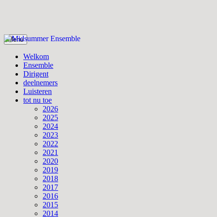
Skip
Menu
to
Midsummer Ensemble
Midsummer Ensemble
content
Welkom
Ensemble
Dirigent
deelnemers
Luisteren
tot nu toe
2026
2025
2024
2023
2022
2021
2020
2019
2018
2017
2016
2015
2014