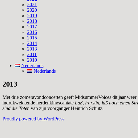
2021
2020
2019
2018
2017
2016
2015
2014
2013
2011
2010
Nederlands
Nederlands
2013
Met drie zomeravondconcerten geeft MidsummerVoices dit jaar weer he
indrukwekkende herdenkingscantate
Laß, Fürstin, laß noch einen Str
sind die Toten
van zijn voorganger Heinrich Schütz.
Proudly powered by WordPress