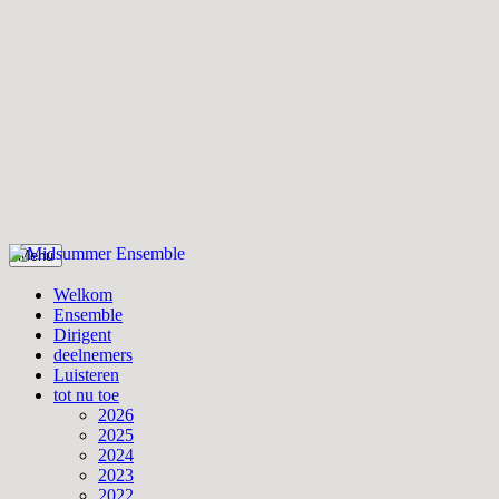
Skip
Menu
to
Midsummer Ensemble
Midsummer Ensemble
content
Welkom
Ensemble
Dirigent
deelnemers
Luisteren
tot nu toe
2026
2025
2024
2023
2022